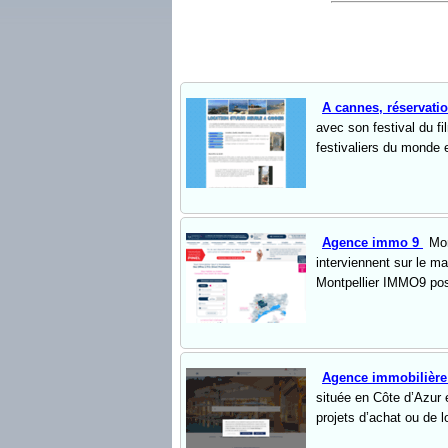
A cannes, réservati
avec son festival du f
festivaliers du monde e
Agence immo 9
Mon
interviennent sur le m
Montpellier IMMO9 pos
Agence immobilière
située en Côte d’Azur 
projets d’achat ou de 