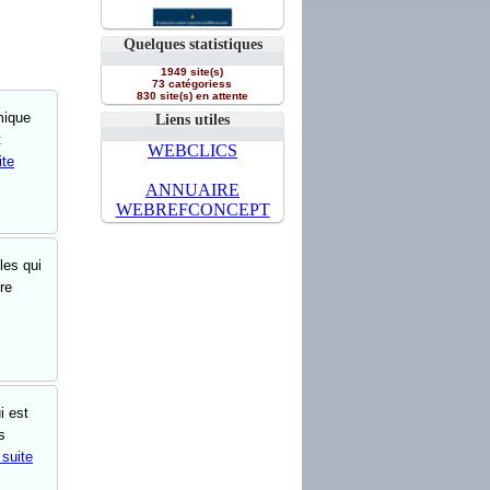
Quelques statistiques
1949 site(s)
73 catégoriess
830 site(s) en attente
mique
Liens utiles
t
WEBCLICS
ite
ANNUAIRE
WEBREFCONCEPT
les qui
re
i est
s
 suite