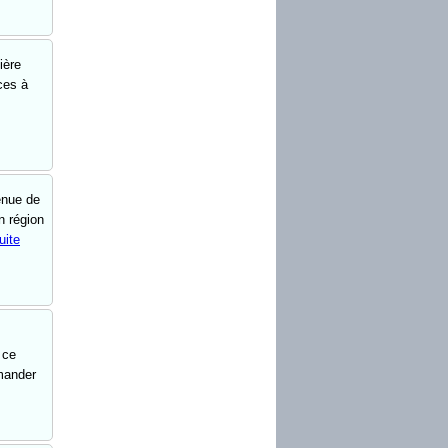
ière
ces à
enue de
n région
uite
 ce
mander