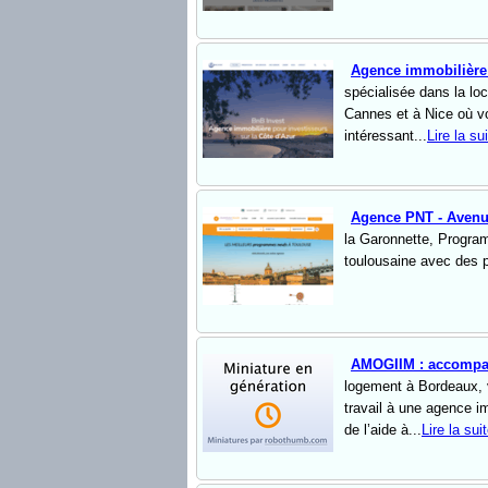
Agence immobilière 
spécialisée dans la lo
Cannes et à Nice où vo
intéressant...
Lire la su
Agence PNT - Avenu
la Garonnette, Progra
toulousaine avec des p
AMOGIIM : accompag
logement à Bordeaux, v
travail à une agence 
de l’aide à...
Lire la sui