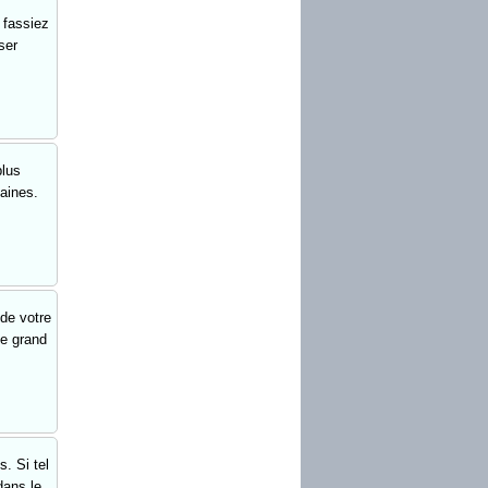
 fassiez
ser
plus
aines.
 de votre
ce grand
. Si tel
dans le