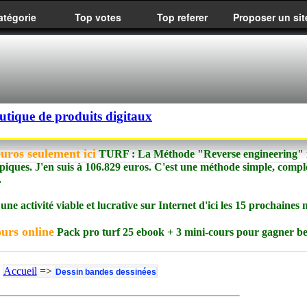
atégorie
Top votes
Top referer
Proposer un sit
utique de produits digitaux
ros seulement ici
TURF : La Méthode "Reverse engineering" m
ques. J'en suis à 106.829 euros. C'est une méthode simple, complè
.
e activité viable et lucrative sur Internet d'ici les 15 prochaines 
urs online
Pack pro turf 25 ebook + 3 mini-cours pour gagner 
Accueil
=>
Dessin bandes dessinées