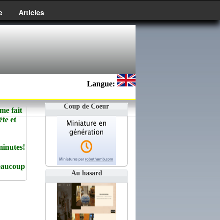
e
Articles
Langue:
Coup de Coeur
e fait
te et
minutes!
beaucoup
Au hasard