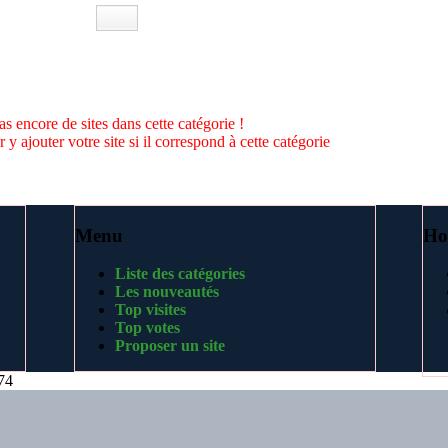
as encore de sites dans cette catégorie !
 y ajouter votre site si il correspond à cette catégorie
Menu
Ho
Liste des catégories
Les nouveautés
Top visites
Top votes
Proposer un site
74