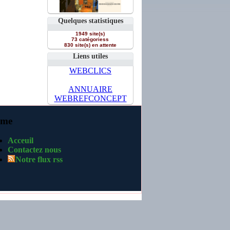
Quelques statistiques
1949 site(s)
73 catégoriess
830 site(s) en attente
Liens utiles
WEBCLICS
ANNUAIRE
WEBREFCONCEPT
me
Acceuil
Contactez nous
Notre flux rss