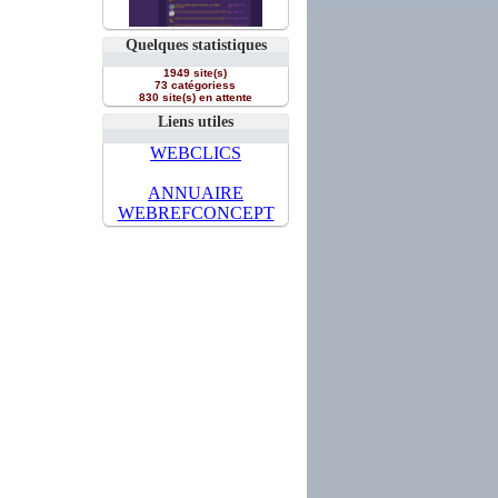
Quelques statistiques
1949 site(s)
73 catégoriess
830 site(s) en attente
Liens utiles
WEBCLICS
ANNUAIRE
WEBREFCONCEPT