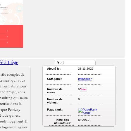
éé à Liège
Stat
Ajouté le:
28-11-2025
ostic complet de
Catégorie:
Immobilier
rtement qui vous
rimes habitations
Nombre de
Voter
0
rand projet, vous
votes:
nsulting qui saura
Nombre de
0
pertise dans le
visites:
r que Pebizzy
Page rank:
étude qui est
Note des
[0.00/10 ]
udit logement. Il
utilisateurs:
s logement agréés