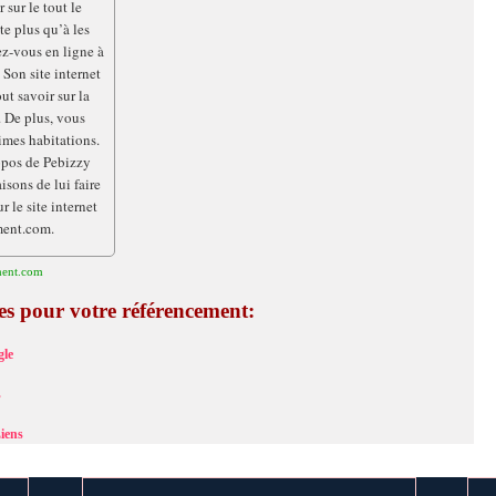
 sur le tout le
ste plus qu’à les
z-vous en ligne à
 Son site internet
ut savoir sur la
 De plus, vous
imes habitations.
opos de Pebizzy
sons de lui faire
 le site internet
ment.com.
ment.com
ces pour votre référencement:
le
s
iens