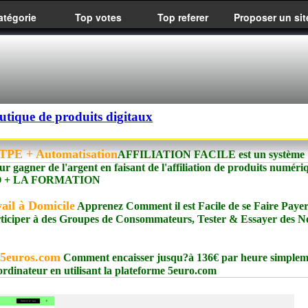
atégorie
Top votes
Top referer
Proposer un sit
utique de produits digitaux
PE + Automatisation
AFFILIATION FACILE est un système
ur gagner de l'argent en faisant de l'affiliation de produits numéri
meIO + LA FORMATION
ail à Domicile
Apprenez Comment il est Facile de se Faire Paye
rticiper à des Groupes de Consommateurs, Tester & Essayer des 
 5euros.com
Comment encaisser jusqu?à 136€ par heure simplem
 ordinateur en utilisant la plateforme 5euro.com