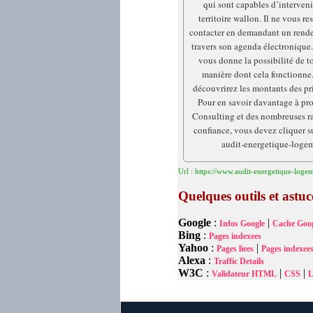
qui sont capables d’intervenir
territoire wallon. Il ne vous re
contacter en demandant un rende
travers son agenda électronique.
vous donne la possibilité de to
manière dont cela fonctionne.
découvrirez les montants des pr
Pour en savoir davantage à pr
Consulting et des nombreuses rai
confiance, vous devez cliquer sur
audit-energetique-loge
Url : https://www.audit-energetique-loge
Quelques outils et astu
Google
:
|
Infos Google
Cache Goog
Bing
:
Pages indexees
Yahoo
:
|
Pages liees
Pages indexee
Alexa
:
Traffic Details
W3C
:
|
|
Validateur HTML
CSS
L