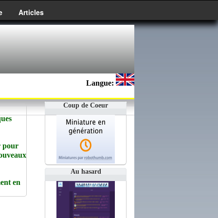
e
Articles
Langue:
Coup de Coeur
ques
r pour
Nouveaux
Au hasard
ent en