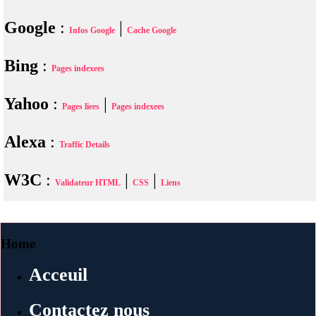
Google
:
|
Infos Google
Cache Google
Bing
:
Pages indexees
Yahoo
:
|
Pages liees
Pages indexees
Alexa
:
Traffic Details
W3C
:
|
|
Validateur HTML
CSS
Liens
Home
Acceuil
Contactez nous