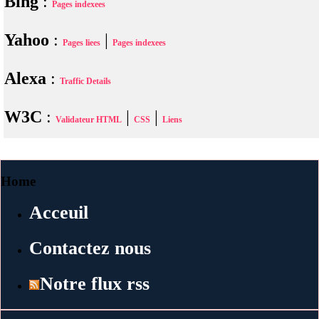
Bing
:
Pages indexees
Yahoo
:
|
Pages liees
Pages indexees
Alexa
:
Traffic Details
W3C
:
|
|
Validateur HTML
CSS
Liens
Home
Acceuil
Contactez nous
Notre flux rss