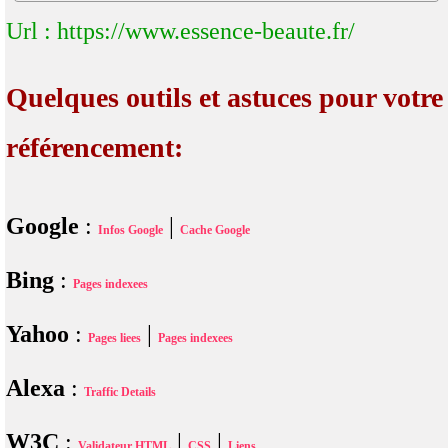
Url : https://www.essence-beaute.fr/
Quelques outils et astuces pour votre
référencement:
Google
:
|
Infos Google
Cache Google
Bing
:
Pages indexees
Yahoo
:
|
Pages liees
Pages indexees
Alexa
:
Traffic Details
W3C
:
|
|
Validateur HTML
CSS
Liens