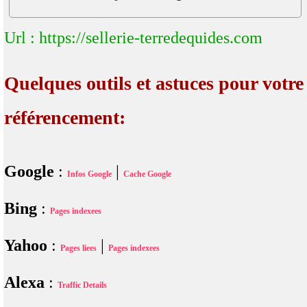
Url : https://sellerie-terredequides.com
Quelques outils et astuces pour votre
référencement:
Google
:
|
Infos Google
Cache Google
Bing
:
Pages indexees
Yahoo
:
|
Pages liees
Pages indexees
Alexa
:
Traffic Details