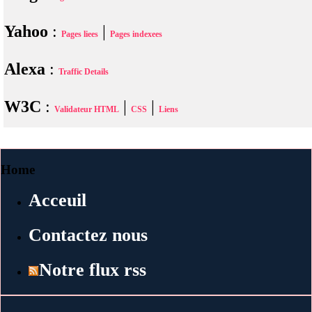
Yahoo
:
|
Pages liees
Pages indexees
Alexa
:
Traffic Details
W3C
:
|
|
Validateur HTML
CSS
Liens
Home
Acceuil
Contactez nous
Notre flux rss