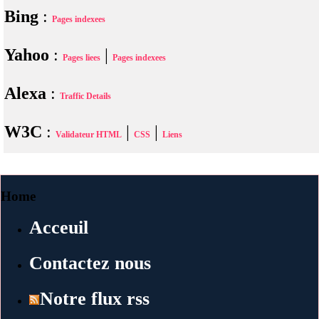
Bing
:
Pages indexees
Yahoo
:
|
Pages liees
Pages indexees
Alexa
:
Traffic Details
W3C
:
|
|
Validateur HTML
CSS
Liens
Home
Acceuil
Contactez nous
Notre flux rss