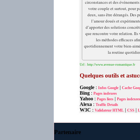
circonstances et des événements p
votre couple et surtout, pour p
deux, sans être dérangés. Des p
l’amour doués et expériment
d’apporter des solutions concrè
que rencontre votre relation. Il
les méthodes efficaces afi
quotidiennement votre bien-aimé(e
la routine quotidie
Url : http://www.avenue-romantique.fr
Quelques outils et astu
Google
:
|
Infos Google
Cache Goog
Bing
:
Pages indexees
Yahoo
:
|
Pages liees
Pages indexee
Alexa
:
Traffic Details
W3C
:
|
|
Validateur HTML
CSS
L
Partenaire