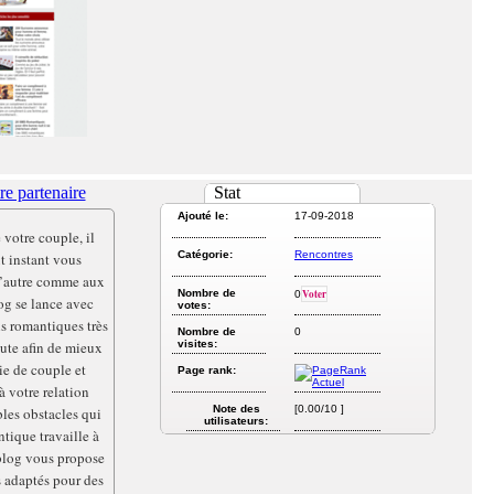
re partenaire
Stat
Ajouté le:
17-09-2018
 votre couple, il
Catégorie:
Rencontres
ut instant vous
 l’autre comme aux
Nombre de
Voter
0
og se lance avec
votes:
s romantiques très
Nombre de
0
oute afin de mieux
visites:
ie de couple et
Page rank:
à votre relation
Note des
[0.00/10 ]
les obstacles qui
utilisateurs:
tique travaille à
 blog vous propose
ès adaptés pour des