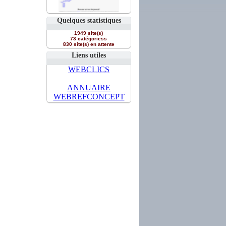
Quelques statistiques
1949 site(s)
73 catégoriess
830 site(s) en attente
Liens utiles
WEBCLICS
ANNUAIRE
WEBREFCONCEPT