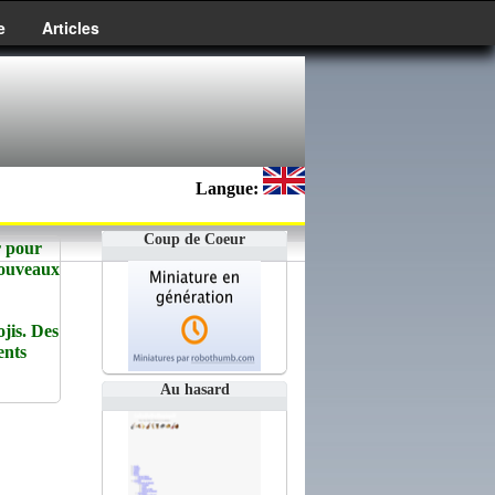
e
Articles
Langue:
Coup de Coeur
r pour
Nouveaux
jis. Des
ents
Au hasard