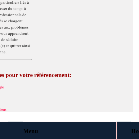
articuliers liés à
asser du temps à
rofessionnels de
és se chargent
tes aux problèmes
s vous apprendront
n de séduire
) et quitter ainsi
nne.
ces pour votre référencement:
le
s
iens
Menu
Ho