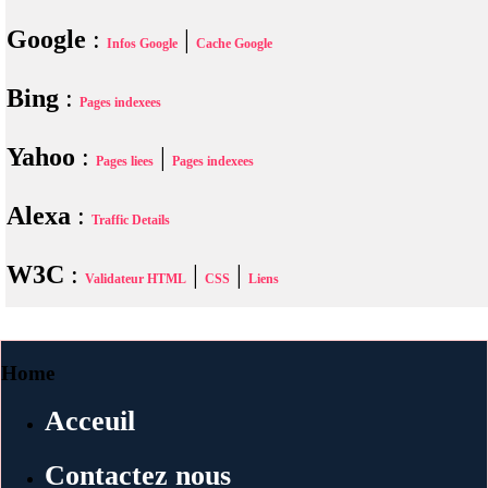
Google
:
|
Infos Google
Cache Google
Bing
:
Pages indexees
Yahoo
:
|
Pages liees
Pages indexees
Alexa
:
Traffic Details
W3C
:
|
|
Validateur HTML
CSS
Liens
Home
Acceuil
Contactez nous