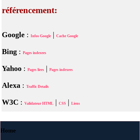
référencement:
Google
:
|
Infos Google
Cache Google
Bing
:
Pages indexees
Yahoo
:
|
Pages liees
Pages indexees
Alexa
:
Traffic Details
W3C
:
|
|
Validateur HTML
CSS
Liens
Home