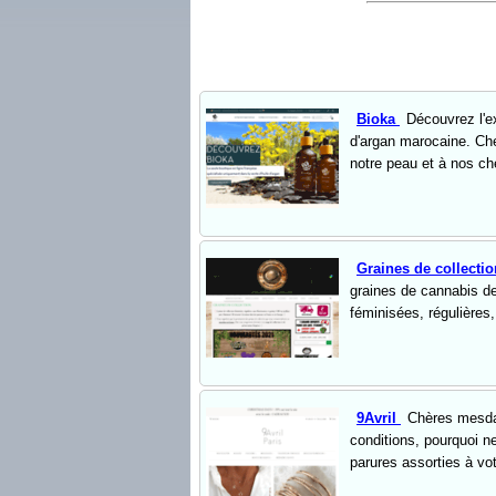
Bioka
Découvrez l'ex
d'argan marocaine. Che
notre peau et à nos ch
Graines de collecti
graines de cannabis de
féminisées, régulières,
9Avril
Chères mesdam
conditions, pourquoi ne
parures assorties à vot