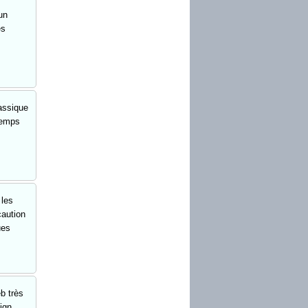
un
es
assique
temps
 les
caution
ues
b très
ign