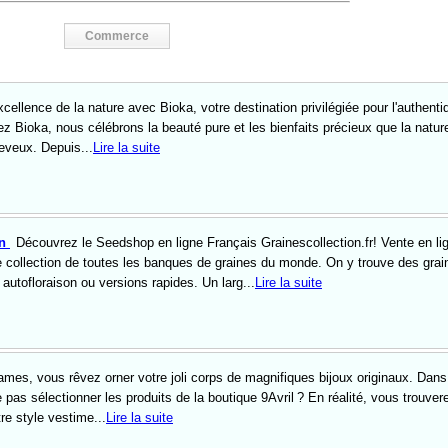
Commerce
cellence de la nature avec Bioka, votre destination privilégiée pour l'authenti
z Bioka, nous célébrons la beauté pure et les bienfaits précieux que la nature
eveux. Depuis...
Lire la suite
on
Découvrez le Seedshop en ligne Français Grainescollection.fr! Vente en li
 collection de toutes les banques de graines du monde. On y trouve des grai
 autofloraison ou versions rapides. Un larg...
Lire la suite
es, vous rêvez orner votre joli corps de magnifiques bijoux originaux. Dans
 pas sélectionner les produits de la boutique 9Avril ? En réalité, vous trouver
re style vestime...
Lire la suite