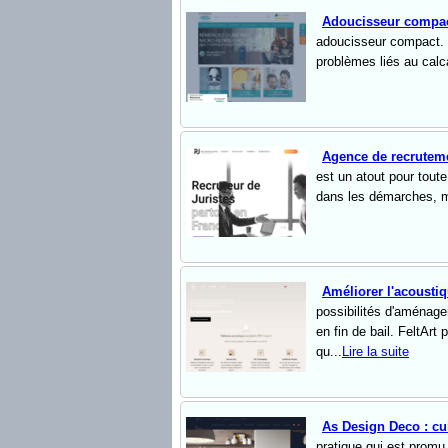
Adoucisseur compa
adoucisseur compact. En
problèmes liés au calca
Agence de recruteme
est un atout pour tou
dans les démarches, m
Améliorer l'acousti
possibilités d'aménage
en fin de bail. FeltAr
qu...
Lire la suite
As Design Deco : cui
pratique qui est promu