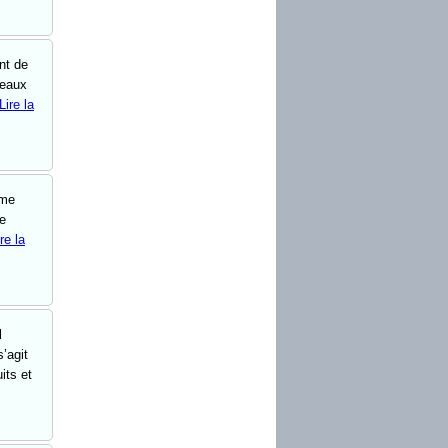
nt de
veaux
Lire la
rme
re
re la
l
’agit
its et