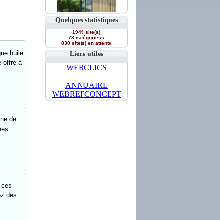
Quelques statistiques
1949 site(s)
73 catégoriess
830 site(s) en attente
que huile
Liens utiles
 offre à
WEBCLICS
ANNUAIRE
WEBREFCONCEPT
gne de
nes
 ces
ez des