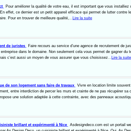
ct
Pour améliorer la qualité de votre eau, il est important que vous installiez 
 effet, ce dernier est un petit appareil efficace qui permet de lutter contre l
ire. Pour en trouver de meilleure qualité,...
Lire la suite
nt de juristes
Faire recours au service d’une agence de recrutement de jur
te entreprise dans le domaine. Non seulement cela vous permet de gagner du 
ais c’est aussi un moyen de vous assurer que vous choisissez...
Lire la suite
que de son logement sans faire de travaux
Vivre en location limite souvent
ment, entre interdiction de percer les murs et crainte de ne pas récupérer sa 
t propose une solution adaptée à cette contrainte, avec des panneaux acoustiq
siniste brillant et expérimenté à Nice
Asdesigndeco.com est un portail we
 par As Design Deco, un cuisiniste brillant et expérimenté à Nice. Oui, As Des